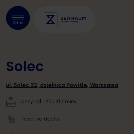
Sprawdzić dostępność
Menu
O nas
Solec
Kraków
Warszawa
ul. Solec 22, dzielnica Powiśle, Warszawa
Blog
Ceny od 1850 zł / mies.
Nasi partnerzy
Taras na dachu