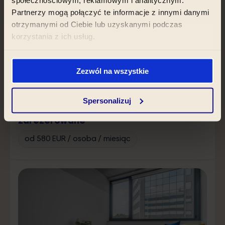
Partnerzy mogą połączyć te informacje z innymi danymi
otrzymanymi od Ciebie lub uzyskanymi podczas
korzystania z ich usług.
Zezwól na wszystkie
Spersonalizuj
Pokój dwuosobowy prywatny -
zarezerowane
od 580 EUR / osoba / miesiąc