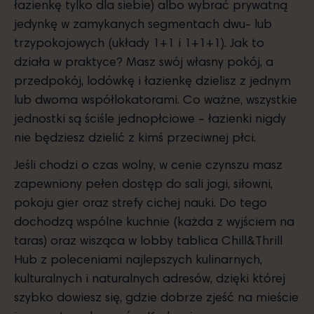
łazienkę tylko dla siebie) albo wybrać prywatną
jedynkę w zamykanych segmentach dwu- lub
trzypokojowych (układy 1+1 i 1+1+1). Jak to
działa w praktyce? Masz swój własny pokój, a
przedpokój, lodówkę i łazienkę dzielisz z jednym
lub dwoma współlokatorami. Co ważne, wszystkie
jednostki są ściśle jednopłciowe – łazienki nigdy
nie będziesz dzielić z kimś przeciwnej płci.
Jeśli chodzi o czas wolny, w cenie czynszu masz
zapewniony pełen dostęp do sali jogi, siłowni,
pokoju gier oraz strefy cichej nauki. Do tego
dochodzą wspólne kuchnie (każda z wyjściem na
taras) oraz wisząca w lobby tablica Chill&Thrill
Hub z poleceniami najlepszych kulinarnych,
kulturalnych i naturalnych adresów, dzięki której
szybko dowiesz się, gdzie dobrze zjeść na mieście