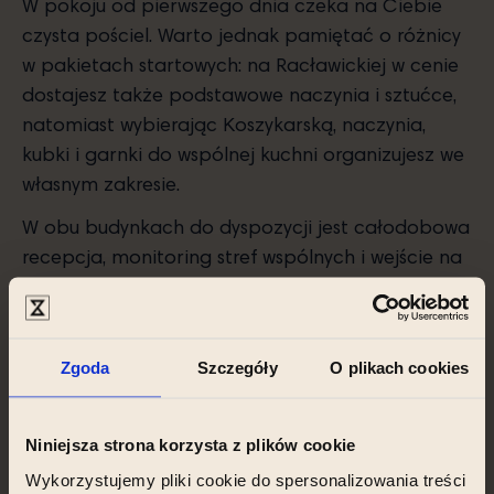
W pokoju od pierwszego dnia czeka na Ciebie
czysta pościel. Warto jednak pamiętać o różnicy
w pakietach startowych: na Racławickiej w cenie
dostajesz także podstawowe naczynia i sztućce,
natomiast wybierając Koszykarską, naczynia,
kubki i garnki do wspólnej kuchni organizujesz we
własnym zakresie.
W obu budynkach do dyspozycji jest całodobowa
recepcja, monitoring stref wspólnych i wejście na
bezpieczne karty magnetyczne. Rezerwację i
formalności załatwiasz komfortowo w pełni
zdalnie – bez stania w kolejkach i marnowania
Zgoda
Szczegóły
O plikach cookies
czasu.
Niniejsza strona korzysta z plików cookie
Wykorzystujemy pliki cookie do spersonalizowania treści