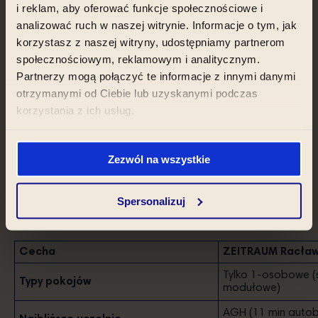
i reklam, aby oferować funkcje społecznościowe i
analizować ruch w naszej witrynie. Informacje o tym, jak
korzystasz z naszej witryny, udostępniamy partnerom
społecznościowym, reklamowym i analitycznym.
Partnerzy mogą połączyć te informacje z innymi danymi
otrzymanymi od Ciebie lub uzyskanymi podczas
korzystania z ich usług.
Szybka decyzja: Co
Zezwól na wszystkie
ostatecznie wybrać?
Spersonalizuj
Cecha
ZEITRAUM Racław
Tylko 1-osobowe (s
Typy pokojów
modułowe)
AGH (11 min autob