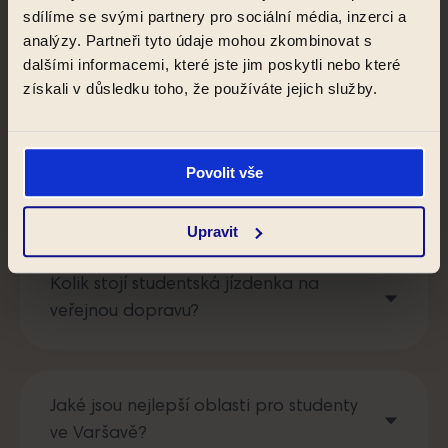
sdílíme se svými partnery pro sociální média, inzerci a
analýzy. Partneři tyto údaje mohou zkombinovat s
Kolik univerzit je ve Varšavě?
dalšími informacemi, které jste jim poskytli nebo které
získali v důsledku toho, že používáte jejich služby.
Je Varšava dobrým městem pro
zahraniční studenty a studenty v rámci
Povolit vše
programu Erasmus?
Upravit
Kolik stojí studentská jízdenka na
veřejnou dopravu?
Jaké jsou nejlepší oblasti pro studenty
ve Varšavě?