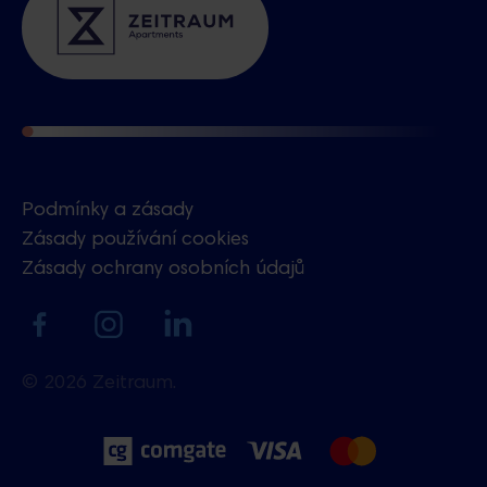
Podmínky a zásady
Zásady používání cookies
Zásady ochrany osobních údajů
Czech
© 2026 Zeitraum.
sales@zeitraum.re
+420 739 451 155