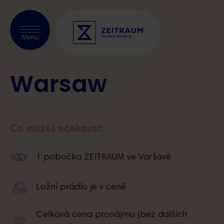
Ověřit dostupnost
Menu
Warsaw
O nás
Prague
Co můžeš očekávat:
Kraków
Warsaw
1 pobočka ZEITRAUM ve Varšavě
Blog
Ložní prádlo je v ceně
Naši patrneři
Celková cena pronájmu (bez dalších