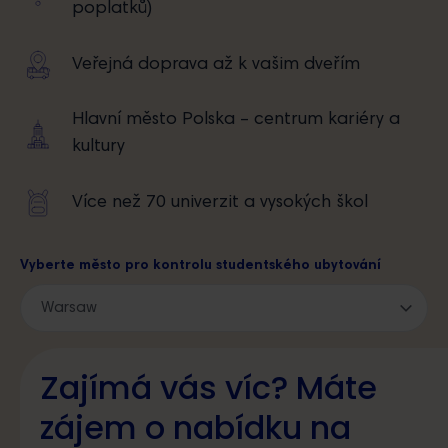
poplatků)
Veřejná doprava až k vašim dveřím
Hlavní město Polska – centrum kariéry a
kultury
Více než 70 univerzit a vysokých škol
Vyberte město pro kontrolu studentského ubytování
I acknowledge the
Information on the processing of personal data
Zajímá vás víc? Máte
zájem o nabídku na