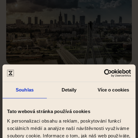
FAQ
Souhlas
Detaily
Více o cookies
Zde jsou některé odpovědi na nejčastější
Tato webová stránka používá cookies
otázky týkající se studia ve Varšavě a života
K personalizaci obsahu a reklam, poskytování funkcí
na ZEITRAUM Solec.
sociálních médií a analýze naší návštěvnosti využíváme
soubory cookie. Informace o tom, jak náš web používáte,