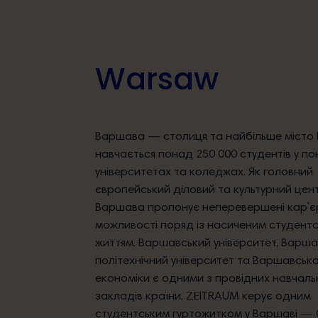
Warsaw
Warsaw
Blog
Варшава — столиця та найбільше місто 
навчається понад 250 000 студентів у п
Наші партнери
університетах та коледжах. Як головний
європейський діловий та культурний цен
Варшава пропонує неперевершені кар’є
можливості поряд із насиченим студент
життям. Варшавський університет, Варш
політехнічний університет та Варшавськ
економіки є одними з провідних навчаль
закладів країни. ZEITRAUM керує одним
студентським гуртожитком у Варшаві —