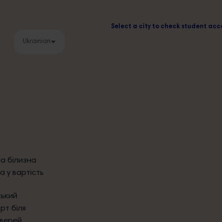
вність вільних місць
Select a city to check student a
Ukrainian
на білизна
а у вартість
ький
рт біля
верей