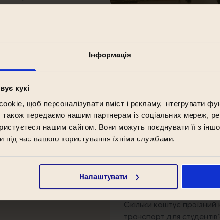
 з легким
к і до
Інформація
вує кукі
okie, щоб персоналізувати вміст і рекламу, інтегрувати фу
Скільки університетів у В
и також передаємо нашим партнерам із соціальних мереж, ре
ористуєтеся нашим сайтом. Вони можуть поєднувати її з іншо
и під час вашого користування їхніми службами.
Чи Варшава гарне місто д
студентів, які навчаютьс
Налаштувати
Скільки коштує проїзний
транспорт для студентів