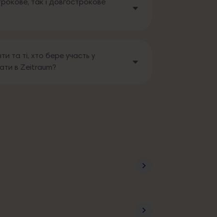
рокове, так і довгострокове
и та ті, хто бере участь у
ати в Zeitraum?