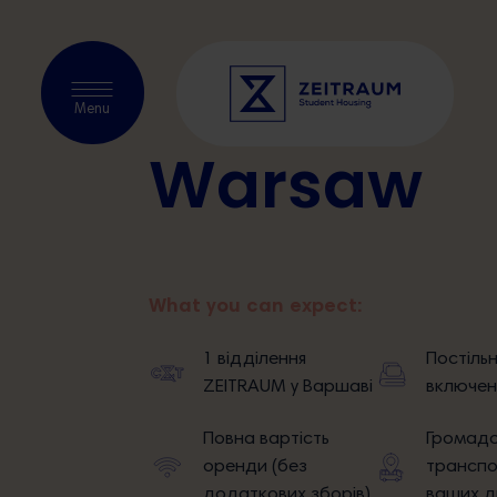
Перевірити ная
Menu
Warsaw
What you can expect:
1 відділення
Постіль
ZEITRAUM у Варшаві
включен
Повна вартість
Громадс
оренди (без
транспо
додаткових зборів)
ваших д