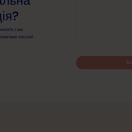
альна
ія?
имоги, і ми
ближчим часом!