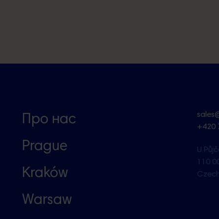
sales
Про нас
+420 
Prague
U Půj
110 0
Kraków
Czech
Warsaw