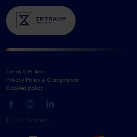
Terms & Policies
Privacy Policy & Compliance
Cookies policy
Ukrainian
© 2026 Zeitraum.
sales@zeitraum.re
+420 739 451 155