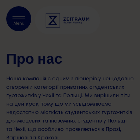
Перевірити наявність
Menu
вільних місць
Про нас
Про нас
Prague
Наша компанія є одним з піонерів у нещодавно
Kraków
створеній категорії приватних студентських
гуртожитків у Чехіі та Польщі. Ми вирішили піти
Warsaw
на цей крок, тому що ми усвідомлюємо
недостатню місткість студентських гуртожитків
Blog
для місцевих та іноземних студентів у Польщі
Наші партнери
та Чехіі, що особливо проявляється в Празі,
Варшаві та Кракові.