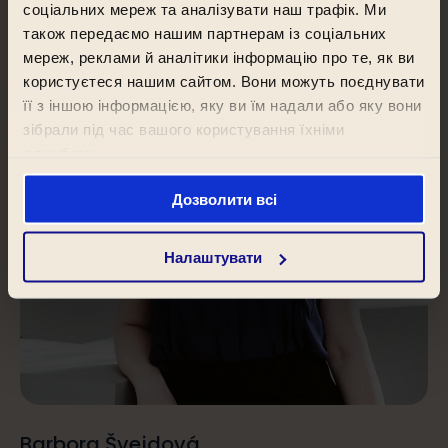
соціальних мереж та аналізувати наш трафік. Ми
також передаємо нашим партнерам із соціальних
мереж, реклами й аналітики інформацію про те, як ви
користуєтеся нашим сайтом. Вони можуть поєднувати
її з іншою інформацією, яку ви їм надали або яку вони
зібрали під час вашого користування їхніми
службами.
Дозволити всі
Налаштувати
Barbora Švejdová