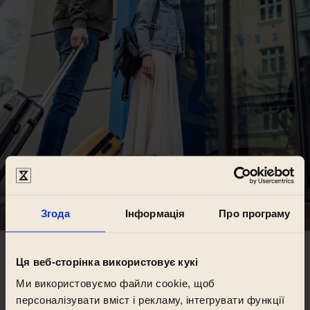
Згода
Інформація
Про програму
Ця веб-сторінка використовує кукі
Наша команда в Празі
Ми використовуємо файли cookie, щоб
персоналізувати вміст і рекламу, інтегрувати функції