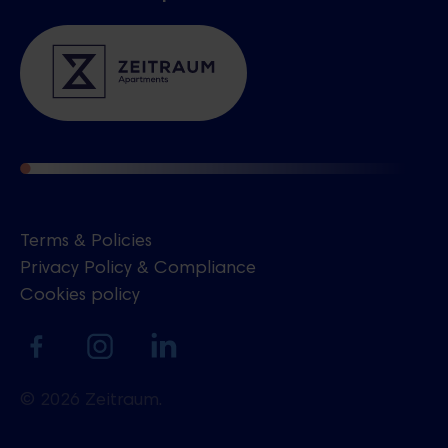
Terms & Policies
Privacy Policy & Compliance
Cookies policy
Ukrainian
© 2026 Zeitraum.
sales@zeitraum.re
+420 739 451 155