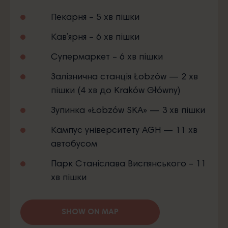
Пекарня – 5 хв пішки
Кав’ярня – 6 хв пішки
Супермаркет – 6 хв пішки
Залізнична станція Łobzów — 2 хв
пішки (4 хв до Kraków Główny)
Зупинка «Łobzów SKA» — 3 хв пішки
Кампус університету AGH — 11 хв
автобусом
Парк Станіслава Виспянського – 11
хв пішки
SHOW ON MAP