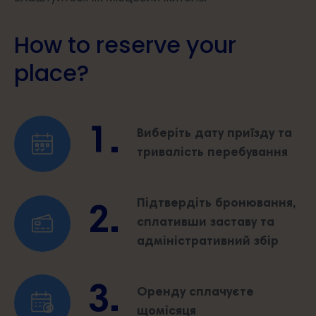
How to reserve your
place?
1.
Виберіть дату приїзду та
тривалість перебування
Підтвердіть бронювання,
2.
сплативши заставу та
адміністративний збір
3.
Оренду сплачуєте
щомісяця