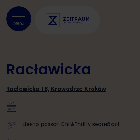
Перевірити наявність
Menu
вільних місць
Про нас
Racławicka
Prague
Kraków
Racławicka 18, Krowodrza Kraków
Warsaw
Blog
Центр розваг Chil&Thrill у вестибюлі
Наші партнери